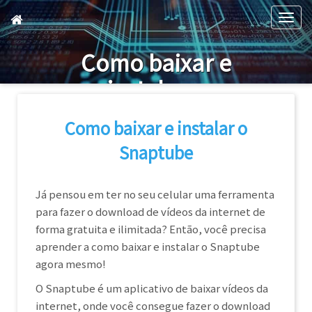
Skip
Togg
to
navig
main
Como baixar e
content
instalar o
Snaptube
Como baixar e instalar o
Snaptube
Já pensou em ter no seu celular uma ferramenta
para fazer o download de vídeos da internet de
forma gratuita e ilimitada? Então, você precisa
aprender a como baixar e instalar o Snaptube
agora mesmo!
O Snaptube é um aplicativo de baixar vídeos da
internet, onde você consegue fazer o download