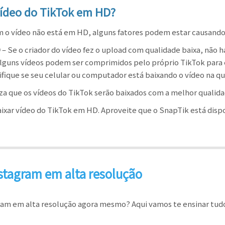
vídeo do TikTok em HD?
m o vídeo não está em HD, alguns fatores podem estar causando 
D
– Se o criador do vídeo fez o upload com qualidade baixa, não 
lguns vídeos podem ser comprimidos pelo próprio TikTok para
ifique se seu celular ou computador está baixando o vídeo na q
za que os vídeos do TikTok serão baixados com a melhor qualida
aixar vídeo do TikTok em HD. Aproveite que o SnapTik está disp
nstagram em alta resolução
ram em alta resolução agora mesmo? Aqui vamos te ensinar tudo