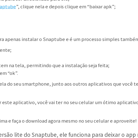
naptube
”, clique nela e depois clique em “baixar apk”;
ora apenas instalar o Snaptube e é um processo simples també
ente;
m na tela, permitindo que a instalação seja feita;
 em “ok”.
 tela do seu smartphone, junto aos outros aplicativos que você 
r este aplicativo, você vai ter no seu celular um ótimo aplicati
acima e faça o download agora mesmo no seu celular e aproveite!
ão lite do Snaptube, ele funciona para deixar o app m