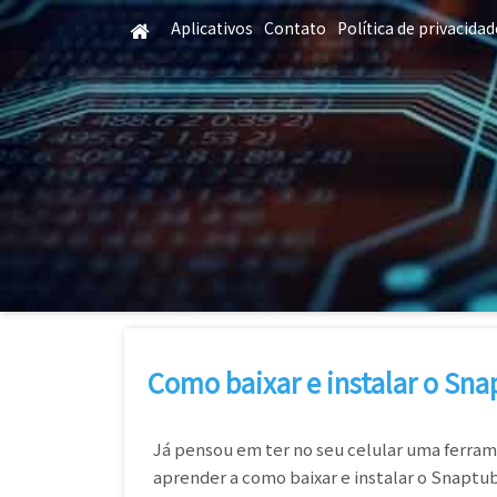
Skip
Aplicativos
Contato
Política de privacidad
to
main
content
Como baixar e instalar o Sn
Já pensou em ter no seu celular uma ferrame
aprender a como baixar e instalar o Snapt