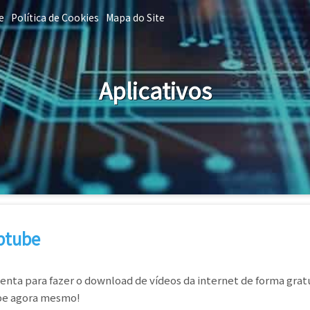
e
Política de Cookies
Mapa do Site
Aplicativos
aptube
nta para fazer o download de vídeos da internet de forma gratu
ube agora mesmo!