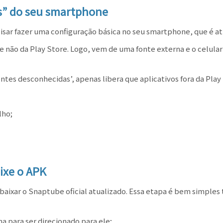
as” do seu smartphone
cisar fazer uma configuração básica no seu smartphone, que é at
 e não da Play Store. Logo, vem de uma fonte externa e o celular
ontes desconhecidas’, apenas libera que aplicativos fora da Play
lho;
ixe o APK
aixar o Snaptube oficial atualizado. Essa etapa é bem simple
a para ser direcionado para ele;